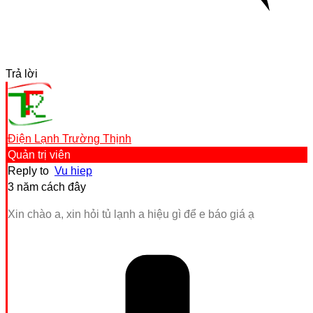
Trả lời
Điện Lạnh Trường Thịnh
Quản trị viên
Reply to
Vu hiep
3 năm cách đây
Xin chào a, xin hỏi tủ lạnh a hiệu gì để e báo giá ạ