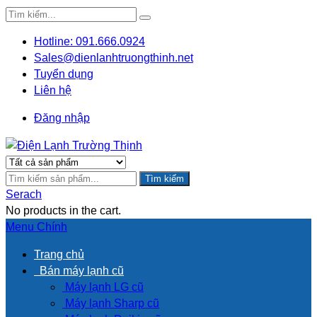
Hotline: 091.666.0924
Sales@dienlanhtruongthinh.net
Tuyển dụng
Liên hệ
Đăng nhập
Tìm kiếm
Serach
No products in the cart.
Menu Chính
Trang chủ
Bán máy lạnh cũ
Máy lạnh LG cũ
Máy lạnh Sharp cũ