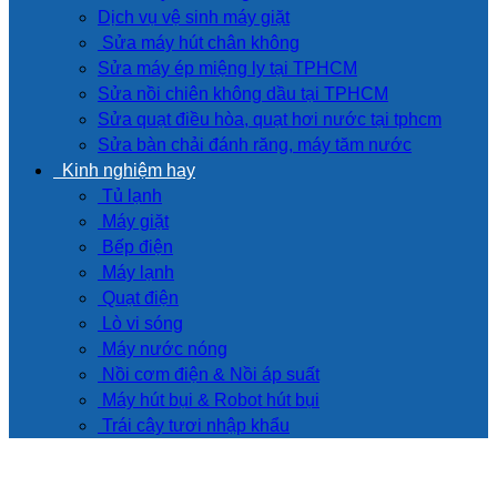
Dịch vụ vệ sinh máy giặt
Sửa máy hút chân không
Sửa máy ép miệng ly tại TPHCM
Sửa nồi chiên không dầu tại TPHCM
Sửa quạt điều hòa, quạt hơi nước tại tphcm
Sửa bàn chải đánh răng, máy tăm nước
Kinh nghiệm hay
Tủ lạnh
Máy giặt
Bếp điện
Máy lạnh
Quạt điện
Lò vi sóng
Máy nước nóng
Nồi cơm điện & Nồi áp suất
Máy hút bụi & Robot hút bụi
Trái cây tươi nhập khẩu