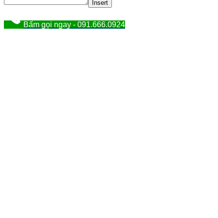
Insert
Bấm gọi ngay - 091.666.0924