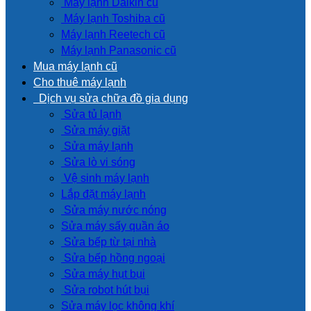
Máy lạnh Daikin cũ
Máy lạnh Toshiba cũ
Máy lạnh Reetech cũ
Máy lạnh Panasonic cũ
Mua máy lạnh cũ
Cho thuê máy lạnh
Dịch vụ sửa chữa đồ gia dụng
Sửa tủ lạnh
Sửa máy giặt
Sửa máy lạnh
Sửa lò vi sóng
Vệ sinh máy lạnh
Lắp đặt máy lạnh
Sửa máy nước nóng
Sửa máy sấy quần áo
Sửa bếp từ tại nhà
Sửa bếp hồng ngoại
Sửa máy hụt bụi
Sửa robot hút bụi
Sửa máy lọc không khí