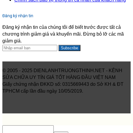
Đăng ký nhận tin
Đăng ký nhận tin của chúng tôi để biết trước được tất cả
chương trình giảm giá và khuyến mãi. Đừng bỏ lỡ các mã
giảm giá.
Subscribe
© 2005 - 2025 DIENLANHTRUONGTHINH.NET - KÊNH
SỬA CHỮA UY TÍN GIÁ TỐT HÀNG ĐẦU VIỆT NAM
Giấy chứng nhận ĐKKD số: 0315669443 do Sở KH & ĐT
TPHCM cấp lần đầu ngày 10/05/2019.