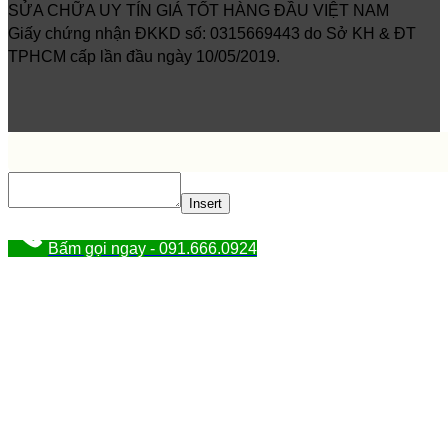
SỬA CHỮA UY TÍN GIÁ TỐT HÀNG ĐẦU VIỆT NAM
Giấy chứng nhận ĐKKD số: 0315669443 do Sở KH & ĐT
TPHCM cấp lần đầu ngày 10/05/2019.
Insert
Bấm gọi ngay - 091.666.0924