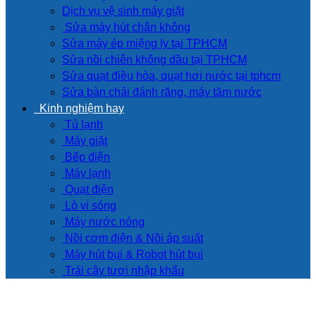
Dịch vụ vệ sinh máy giặt
Sửa máy hút chân không
Sửa máy ép miệng ly tại TPHCM
Sửa nồi chiên không dầu tại TPHCM
Sửa quạt điều hòa, quạt hơi nước tại tphcm
Sửa bàn chải đánh răng, máy tăm nước
Kinh nghiệm hay
Tủ lạnh
Máy giặt
Bếp điện
Máy lạnh
Quạt điện
Lò vi sóng
Máy nước nóng
Nồi cơm điện & Nồi áp suất
Máy hút bụi & Robot hút bụi
Trái cây tươi nhập khẩu