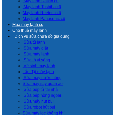
Máy lạnh Daikin cũ
Máy lạnh Toshiba cũ
Máy lạnh Reetech cũ
Máy lạnh Panasonic cũ
Mua máy lạnh cũ
Cho thuê máy lạnh
Dịch vụ sửa chữa đồ gia dụng
Sửa tủ lạnh
Sửa máy giặt
Sửa máy lạnh
Sửa lò vi sóng
Vệ sinh máy lạnh
Lắp đặt máy lạnh
Sửa máy nước nóng
Sửa máy sấy quần áo
Sửa bếp từ tại nhà
Sửa bếp hồng ngoại
Sửa máy hụt bụi
Sửa robot hút bụi
Sửa máy lọc không khí