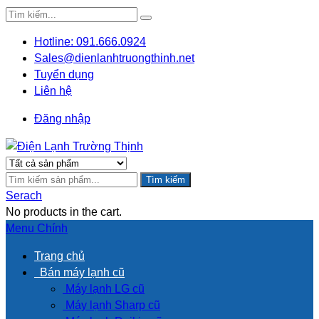
Hotline: 091.666.0924
Sales@dienlanhtruongthinh.net
Tuyển dụng
Liên hệ
Đăng nhập
Tìm kiếm
Serach
No products in the cart.
Menu Chính
Trang chủ
Bán máy lạnh cũ
Máy lạnh LG cũ
Máy lạnh Sharp cũ